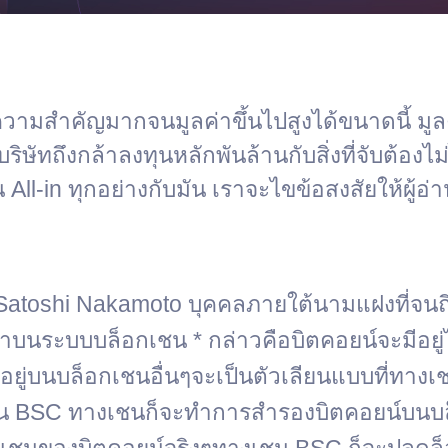
วามสำคัญมากจนมูลค่าขึ้นไปสูงได้ขนาดนี้ มู
ทถึงกล้าลงทุนหลักพันล้านกับสิ่งที่จับต้องไม่ได
 All-in ทุกอย่างกับมัน เราจะไขข้อสงสัยให้ผู้อ่
Satoshi Nakamoto บุคคลภายใต้นามแฝงที่จนถึงป
นมาบนระบบบล็อกเชน * กล่าวคือบิตคอยน์จะมีอย
็นอยู่บนบล็อกเชนอื่นๆจะเป็นตัวเลียนแบบที่ทาง
ป็นเชน BSC ทางเชนก็จะทำการสำรองบิตคอยน์บนบ