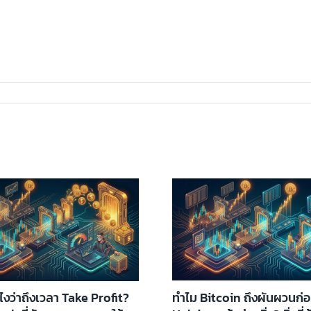
ทำไม Bitcoin ถึงผันผวนก่
ังไงว่าถึงเวลา Take Profit?