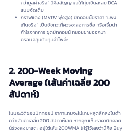
กว่ามูลค่าจริง” นี่คือสัญญาณให้ทุ่มเงินสะสม DCA
แบบจัดเต็ม
กราฟแดง (MVRV พุ่งสูง) บิทคอยน์มีราคา “แพง
เกินจริง” เป็นจังหวะที่ควรชะลอการซื้อ หรือเริ่มนำ
กำไรจากการ ขุดบิทคอยน์ ทยอยขายออกมา
ครอบคลุมต้นทุนค่าไฟค่ะ
2. 200-Week Moving
Average (เส้นค่าเฉลี่ย 200
สัปดาห์)
ในประวัติของบิทคอยน์ ราคาแทบจะไม่เคยหลุดลึกลงไปต่ำ
กว่าเส้นค่าเฉลี่ย 200 สัปดาห์เลย หากคุณเห็นราคาบิทคอย
น์ร่วงลงมาแตะ อยู่ใต้เส้น 200WMA ให้รู้ไว้เลยว่านี่คือ Buy