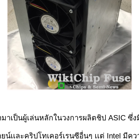
ป็นผู้เล่นหลักในวงการผลิตชิป ASIC ซึ่งมีผู้
ยน์เเละคริปโทเคอร์เรนซีอื่นๆ เเต่ Intel มีค