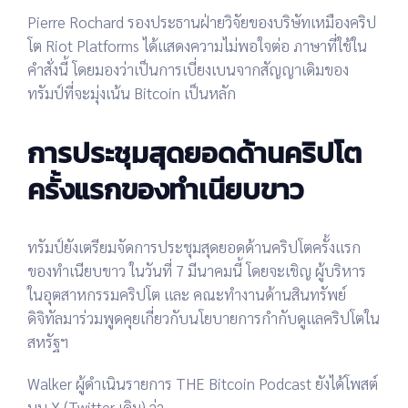
Pierre Rochard
รองประธานฝ่ายวิจัยของบริษัทเหมืองคริป
โต
Riot Platforms
ได้แสดงความไม่พอใจต่อ
ภาษาที่ใช้ใน
คำสั่งนี้
โดยมองว่าเป็นการ
เบี่ยงเบนจากสัญญาเดิมของ
ทรัมป์
ที่จะมุ่งเน้น Bitcoin เป็นหลัก
การประชุมสุดยอดด้านคริปโต
ครั้งแรกของทำเนียบขาว
ทรัมป์ยังเตรียมจัด
การประชุมสุดยอดด้านคริปโตครั้งแรก
ของทำเนียบขาว
ในวันที่
7 มีนาคม
นี้ โดยจะเชิญ
ผู้บริหาร
ในอุตสาหกรรมคริปโต
และ
คณะทำงานด้านสินทรัพย์
ดิจิทัล
มาร่วมพูดคุยเกี่ยวกับ
นโยบายการกำกับดูแลคริปโตใน
สหรัฐฯ
Walker
ผู้ดำเนินรายการ
THE Bitcoin Podcast
ยังได้โพสต์
บน
X (Twitter เดิม)
ว่า