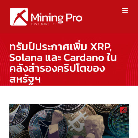
Skip
to
content
ทรัมป์ประกาศเพิ่ม XRP,
Solana และ Cardano ใน
คลังสำรองคริปโตของ
สหรัฐฯ
View
Larger
Image