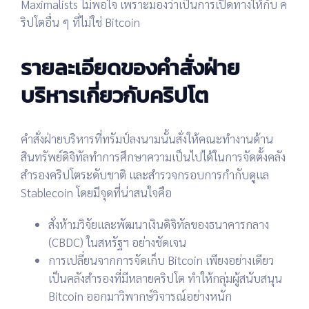
Maximalists
ไม่พอใจ เพราะมองว่าเป็นการเปิดทางให้กับ
ค
ริปโตอื่น ๆ
ที่ไม่ใช่ Bitcoin
รายละเอียดของคำสั่งฝ่าย
บริหารเกี่ยวกับคริปโต
คำสั่งฝ่ายบริหาร
ที่ทรัมป์ลงนามนั้นสั่งให้
คณะทำงานด้าน
สินทรัพย์ดิจิทัล
ทำการศึกษา
ความเป็นไปได้ในการจัดตั้งคลัง
สำรองคริปโตระดับชาติ
และสำรวจ
กรอบการกำกับดูแล
Stablecoin
โดยมีจุดที่น่าสนใจคือ
สั่งห้ามวิจัยและพัฒนาเงินดิจิทัลของธนาคารกลาง
(CBDC)
ในสหรัฐฯ อย่างชัดเจน
การเปลี่ยนจากการจัดเก็บ
Bitcoin เพียงอย่างเดียว
เป็น
คลังสำรองที่มีหลายคริปโต
ทำให้กลุ่มผู้สนับสนุน
Bitcoin ออกมาวิพากษ์วิจารณ์อย่างหนัก