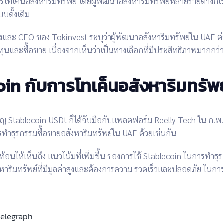
รโทเค็นอสังหาริมทรัพย์
โดยผู้พัฒนาอสังหาริมทรัพย์หลายรายต่างก็
เ
บดั้งเดิม
ตั้งและ CEO ของ
Tokinvest
ระบุว่า
ผู้พัฒนาอสังหาริมทรัพย์ใน UAE
ต่
นและซื้อขาย เนื่องจากเห็นว่าเป็นทางเลือกที่
มีประสิทธิภาพมากกว่
in กับการโทเค็นอสังหาริมทรัพ
ียญ
Stablecoin USDt
ก็ได้
จับมือกับแพลตฟอร์ม Reelly Tech
ใน
ก.พ
ทำธุรกรรม
ซื้อขายอสังหาริมทรัพย์ใน UAE
ด้วยเช่นกัน
ท้อนให้เห็นถึง
แนวโน้มที่เพิ่มขึ้น
ของการใช้
Stablecoin
ในการทำธุร
ริมทรัพย์ที่มีมูลค่าสูงและต้องการความ
รวดเร็วและปลอดภัย
ในการ
telegraph