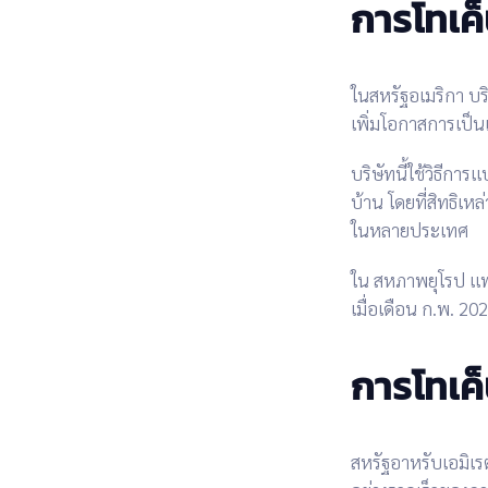
การโทเค็
ใน
สหรัฐอเมริกา
บร
เพิ่มโอกาสการเป็น
บริษัทนี้ใช้วิธีการ
แบ
บ้าน
โดยที่สิทธิเหล
ในหลายประเทศ
ใน
สหภาพยุโรป
แพ
เมื่อเดือน
ก.พ. 20
การโทเค
สหรัฐอาหรับเอมิเร