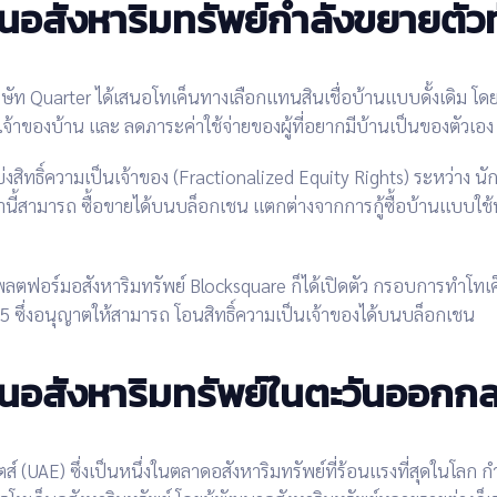
นอสังหาริมทรัพย์กำลังขยายตัวท
ิษัท
Quarter
ได้เสนอ
โทเค็นทางเลือกแทนสินเชื่อบ้านแบบดั้งเดิม
โดย
เจ้าของบ้าน
และ
ลดภาระค่าใช้จ่าย
ของผู้ที่อยากมีบ้านเป็นของตัวเอง
่งสิทธิ์ความเป็นเจ้าของ (Fractionalized Equity Rights)
ระหว่าง
นัก
่านี้สามารถ
ซื้อขายได้บนบล็อกเชน
แตกต่างจากการกู้ซื้อบ้านแบบใช้ห
ลตฟอร์มอสังหาริมทรัพย์
Blocksquare
ก็ได้เปิดตัว
กรอบการทำโทเค็
25
ซึ่งอนุญาตให้สามารถ
โอนสิทธิ์ความเป็นเจ้าของได้บนบล็อกเชน
็นอสังหาริมทรัพย์ในตะวันออกก
ตส์ (UAE)
ซึ่งเป็นหนึ่งในตลาดอสังหาริมทรัพย์ที่ร้อนแรงที่สุดในโลก ก