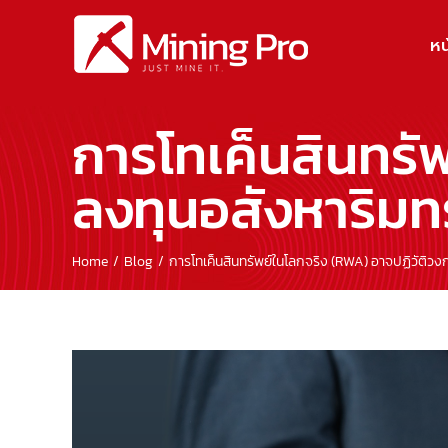
Skip
to
หน
content
การโทเค็นสินทรั
ลงทุนอสังหาริมทร
Home
Blog
การโทเค็นสินทรัพย์ในโลกจริง (RWA) อาจปฏิวัติวง
View
Larger
Image