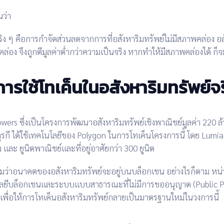
นว่า
ิง ๆ คือ
การกำจัดส่วนลดจากการที่อสังหาริมทรัพย์ไม่มีสภาพคล่อง
อส
ล่อง จึงถูก
ตีมูลค่าต่ำกว่าความเป็นจริง
หากทำให้มีสภาพคล่องได้ ก็จะ
การใช้โทเค็นในอสังหาริมทรัพย์จร
owers
ซึ่งเป็น
โครงการพัฒนาอสังหาริมทรัพย์เชิงพาณิชย์
มูลค่า
220 ล
รกี
ได้ใช้
เทคโนโลยีของ Polygon
ในการโทเค็นโครงการนี้ โดย Lumi
ง
และ
ยูนิตพาณิชย์และที่อยู่อาศัยกว่า 300 ยูนิต
มว่า
อนาคตของอสังหาริมทรัพย์จะอยู่บนบล็อกเชน
อย่างไรก็ตาม หน
ลยีบล็อกเชนและระบบแบบสาธารณะที่ไม่มีการขออนุญาต (Public P
 เพื่อให้การโทเค็นอสังหาริมทรัพย์กลายเป็นมาตรฐานใหม่ในวงการนี้