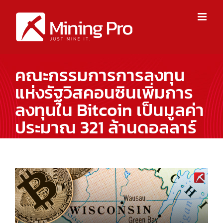
Skip
to
content
คณะกรรมการการลงทุน
แห่งรัฐวิสคอนซินเพิ่มการ
ลงทุนใน Bitcoin เป็นมูลค่า
ประมาณ 321 ล้านดอลลาร์
View
Larger
Image