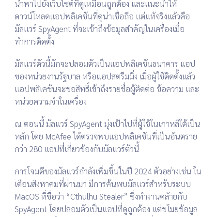
นำพาไปยังเว็บไซต์ที่ดูเหมือนถูกต้อง และแนะนำให้
ดาวน์โหลดแอปพลิเคชันที่ดูน่าเชื่อถือ แต่แท้จริงแล้วคือ
มัลแวร์ SpyAgent ที่จะเข้าถึงข้อมูลสำคัญในเครื่องเมื่อ
ทำการติดตั้ง
มัลแวร์ตัวนี้มักจะปลอมตัวเป็นแอปพลิเคชันธนาคาร แอป
ของหน่วยงานรัฐบาล หรือแอปสตรีมมิ่ง เมื่อผู้ใช้ติดตั้งแล้ว
แอปพลิเคชันจะขอสิทธิ์เข้าถึงรายชื่อผู้ติดต่อ ข้อความ และ
หน่วยความจำในเครื่อง
ณ ตอนนี้ มัลแวร์ SpyAgent มุ่งเป้าไปที่ผู้ใช้ในเกาหลีใต้เป็น
หลัก โดย McAfee ได้ตรวจพบแอปพลิเคชันที่เป็นอันตราย
กว่า 280 แอปที่เกี่ยวข้องกับมัลแวร์ตัวนี้
การโจมตีของมัลแวร์กำลังเพิ่มขึ้นในปี 2024 ตัวอย่างเช่น ใน
เดือนสิงหาคมที่ผ่านมา มีการค้นพบมัลแวร์สำหรับระบบ
MacOS ที่ชื่อว่า “Cthulhu Stealer” ซึ่งทำงานคล้ายกับ
SpyAgent โดยปลอมตัวเป็นแอปที่ดูถูกต้อง แต่ขโมยข้อมูล