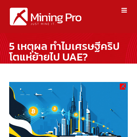
Skip
to
content
5 เหตุผล ทำไมเศรษฐีคริป
โตแห่ย้ายไป UAE?
View
Larger
Image