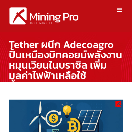
Skip
to
content
Tether ผนึก Adecoagro
ปั้นเหมืองบิทคอยน์พลังงาน
หมุนเวียนในบราซิล เพิ่ม
มูลค่าไฟฟ้าเหลือใช้
View
Larger
Image