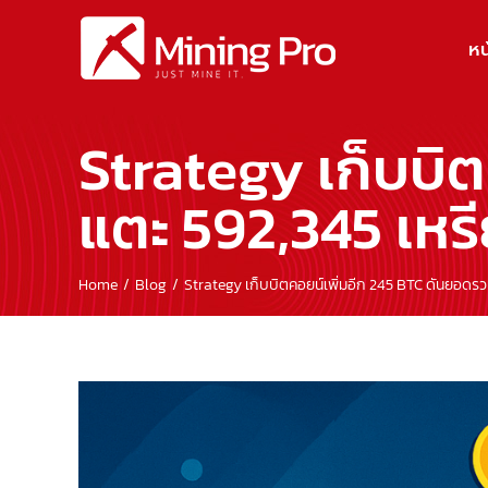
Skip
to
หน
content
Strategy เก็บบิ
แตะ 592,345 เห
Home
Blog
Strategy เก็บบิตคอยน์เพิ่มอีก 245 BTC ดันยอด
View
Larger
Image