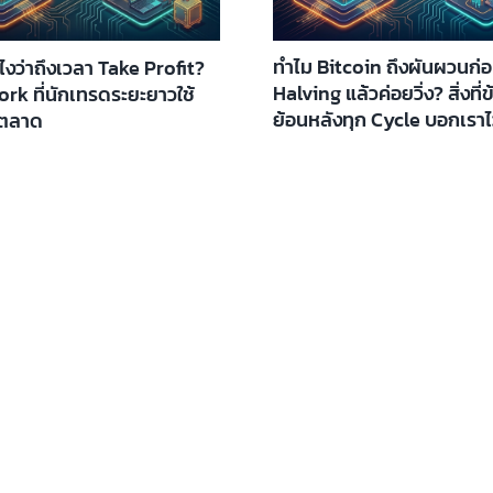
ทำไม Bitcoin ถึงผันผวนก่
ังไงว่าถึงเวลา Take Profit?
Halving แล้วค่อยวิ่ง? สิ่งที่ข
rk ที่นักเทรดระยะยาวใช้
ย้อนหลังทุก Cycle บอกเราไ
ตลาด