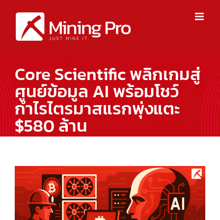
Skip
to
content
Core Scientific พลิกเกมสู่
ศูนย์ข้อมูล AI พร้อมโชว์
กำไรไตรมาสแรกพุ่งแตะ
$580 ล้าน
View
Larger
Image