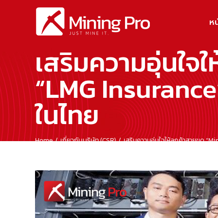
Skip
to
หน
content
เสริมความอุ่นใจใ
“LMG Insurance”
ในไทย
Home
เกี่ยวกับบริษัท (CSR)
เสริมความอุ่นใจให้ลูกค้าสายขุด “
View
Larger
Image