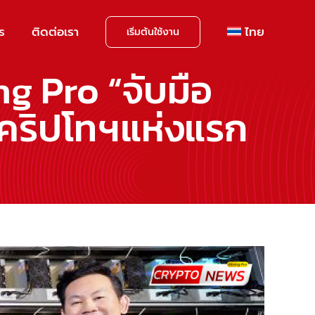
าร
ติดต่อเรา
ไทย
เริ่มต้นใช้งาน
ng Pro “จับมือ
ดคริปโทฯแห่งแรก