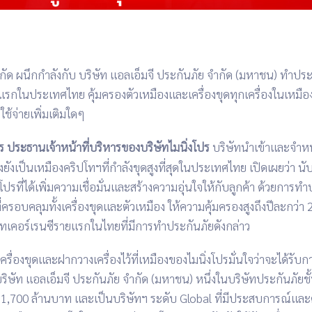
กัด
ผนึกกำลังกับ บริษัท แอลเอ็มจี
ประกันภัย
จำกัด (มหาชน) ทำประก
่งแรกในประเทศไทย
คุ้มครองตัวเหมืองและเครื่องขุดทุกเครื่องในเหมือ
าใช้จ่ายเพิ่มเติมใดๆ
ร
ประธานเจ้าหน้าที่บริหารของบริษัทไมนิ่งโปร
บริษัทนำเข้าและจำห
งยังเป็นเหมืองคริปโทฯที่กำลังขุดสูงที่สุดในประเทศไทย
เปิดเผยว่า
นั
ปรที่ได้เพิ่มความเชื่อมั่นและสร้างความอุ่นใจให้กับลูกค้า
ด้วยการทำป
ี่ครอบคลุมทั้งเครื่องขุดและตัวเหมือง
ให้ความคุ้มครองสูงถึงปีละกว่า
โทเคอร์เรนซีรายแรกในไทยที่มีการทำประกันภัยดังกล่าว
้อเครื่องขุดและฝากวางเครื่องไว้ที่เหมืองของไมนิ่งโปรมั่นใจว่าจะได้รับกา
ริษัท
แอลเอ็มจี
ประกันภัย
จำกัด (มหาชน) หนึ่งในบริษัทประกันภัยช
 1,700 ล้านบาท
และเป็นบริษัทฯ
ระดับ Global ที่มีประสบการณ์แล