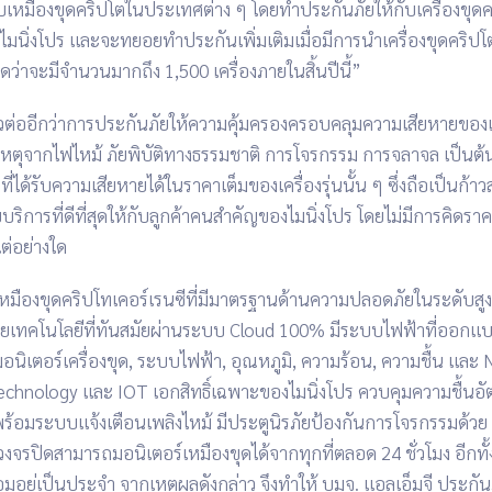
ับเหมืองขุดคริปโตในประเทศต่าง
ๆ
โดยทำประกันภัยให้กับเครื่องขุดคร
ไมนิ่งโปร
และจะทยอยทำประกันเพิ่มเติมเมื่อมีการนำเครื่องขุดคริปโตเ
าดว่าจะมีจำนวนมากถึง 1,500 เครื่องภายในสิ้นปีนี้”
าวต่ออีกว่าการประกันภัยให้ความคุ้มครองครอบคลุมความเสียหายของเ
เหตุจากไฟไหม้
ภัยพิบัติทางธรรมชาติ
การโจรกรรม
การจลาจล
เป็นต้
ี่ได้รับความเสียหายได้ในราคาเต็มของเครื่องรุ่นนั้น
ๆ
ซึ่งถือเป็นก้า
บริการที่ดีที่สุดให้กับลูกค้าคนสำคัญของไมนิ่งโปร
โดยไม่มีการคิดราคา
แต่อย่างใด
เหมืองขุดคริปโทเคอร์เรนซีที่มีมาตรฐานด้านความปลอดภัยในระดับสูง
้วยเทคโนโลยีที่ทันสมัยผ่านระบบ Cloud 100% มีระบบไฟฟ้าที่ออก
นิเตอร์เครื่องขุด, ระบบไฟฟ้า, อุณหภูมิ, ความร้อน, ความชื้น
และ N
echnology และ IOT เอกสิทธิ์เฉพาะของไมนิ่งโปร
ควบคุมความชื้นอัต
ร้อมระบบแจ้งเตือนเพลิงไหม้
มีประตูนิรภัยป้องกันการโจรกรรมด้วย
วงจรปิดสามารถมอนิเตอร์เหมืองขุดได้จากทุกที่ตลอด 24 ชั่วโมง
อีกทั
อมอยู่เป็นประจำ
จากเหตุผลดังกล่าว
จึงทำให้
บมจ. แอลเอ็มจี
ประกัน