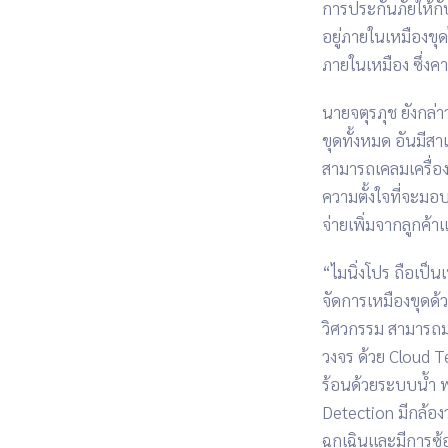
การประกันภัยให้ก
อยู่ภายในเหมืองขุด
ภายในเหมือง
ซึ่งค
นายจตุรภุช
ยังกล่
ขุดทั้งหมด
อันมีสา
สามารถเคลมเครื่องท
ความตั้งใจที่จะมอบ
จ่ายเพิ่มจากลูกค้า
“ไมนิ่งโปร
ถือเป็น
จัดการเหมืองขุดด
วิศวกรรม
สามารถมอ
วงจร
ด้วย Cloud T
ร้อนด้วยระบบน้ำ
พ
Detection มีกล้อง
ฉุกเฉินและมีการซ้