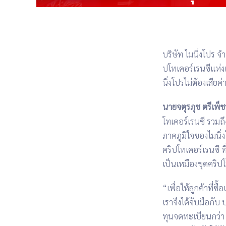
บริษัท
ไมนิ่งโปร
จำ
ปโทเคอร์เรนซีแห
นิ่งโปรไม่ต้องเสียค่
นายจตุรภุช
ตรีเพ็ช
โทเคอร์เรนซี
รวมถึ
ภาคภูมิใจของไมนิ่งโ
คริปโทเคอร์เรนซี
ท
เป็นเหมืองขุดคริป
“เพื่อให้ลูกค้าที่ซื
เราจึงได้จับมือกับ
บ
ทุนจดทะเบียนกว่า